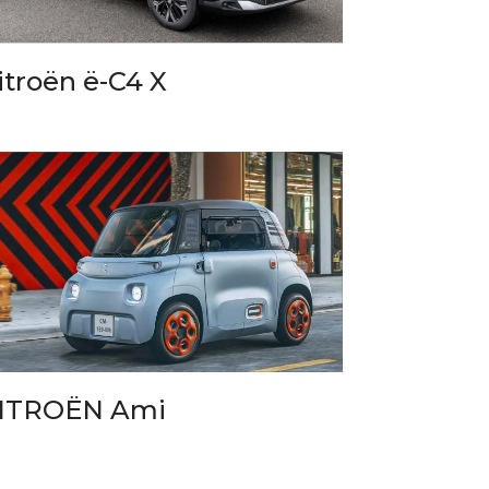
itroën ë-C4 X
ITROËN Ami