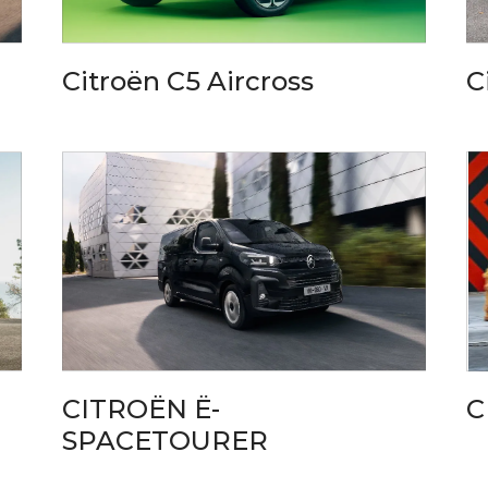
Citroën C5 Aircross
C
CITROËN Ë-
C
SPACETOURER