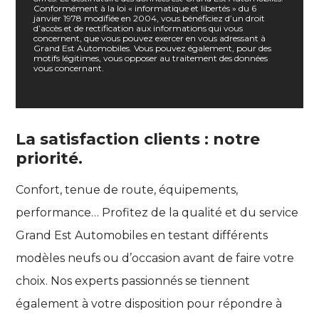
Conformément à la loi « informatique et libertés » du 6
janvier 1978 modifiée en 2004, vous bénéficiez d’un droit
d’accès et de rectification aux informations qui vous
concernent, que vous pouvez exercer en vous adressant à
Grand Est Automobiles. Vous pouvez également, pour des
motifs légitimes, vous opposer au traitement des données
vous concernant.
La satisfaction clients : notre
priorité.
Confort, tenue de route, équipements,
performance… Profitez de la qualité et du service
Grand Est Automobiles en testant différents
modèles neufs ou d’occasion avant de faire votre
choix. Nos experts passionnés se tiennent
également à votre disposition pour répondre à